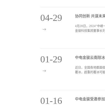
害的重要时期。为切
的重要契机。集团将深
团受新宁县政府委托
核心领域，持续加大
展，4月21日，湖南
勃发展注入强劲动力
04
-
29
会；4月22日，新宁
经济的基础条件优越，
春季统防统治工作推进
以来取得12项首创改
4月28日，2024“
密度控制在 0.4头/
在对低空...
金骏科技集团董事长刘桂
场，数架植保无人机
物均匀喷洒在作物上，
机飞防是通过螺旋桨
嶒一号"钛锂高能动力
控死角少、节省人力
各界领导嘉宾表示热
喷药是防控柑橘木虱
先生与中国一带一路集
业生态。湖南中电金骏
01
-
29
中电金骏云南除冰
力电池产品推介会顺
平均每天调配无人机约
同时将产品创新、技
人工施药农药效果提升
近日，全国各地都面
总工程师银少伟介绍到
更强，飘移少，高效环保
覆冰，超重的覆冰可能
350Wh/kg，远高
率性能、优异的低温
政府单位、企业与中
中断。 1月21日，
技集团作为一家专注
杨威、刘玺一行参与
的电池产品来丰富产
昭通市；贵州贵阳市
领先企业，研发推出的
01
-
16
中电金骏受邀参加
金骏飞手精准地操作
著优势，此次合作可
挂载的除冰棒撞击输