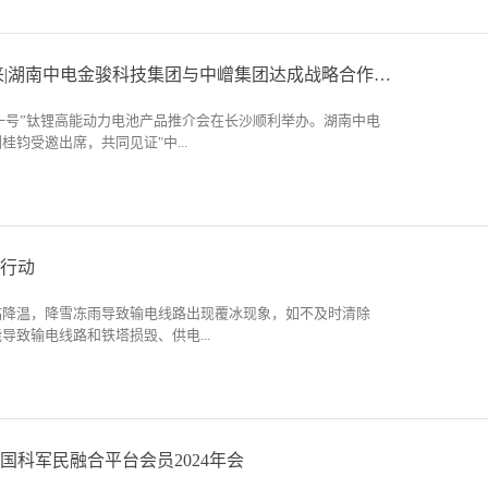
实做好新宁县柑橘木虱防控工作，4月底，湖南中电金骏科技集
度契合湖南省低空经济发展规划，全面聚焦“无人机+AI技术”
，前往当地支援柑橘重大病虫害防控工作。为飞防工作更好开
研发投入并推动产品创新迭代，致力于为湖南省低空经济的蓬
省植保植检站在农机局会议室召开了柑橘黄龙病防控技术培训
，全力助推区域低空经济腾飞。吴金明认为，湖南省发展低空
协同创新 共谋未来|湖南中电金骏科技集团与中嶒集团达成战略合作关系！
县政府在金石镇良山国际会展中心开展了新宁县2024年柑橘木虱
2020年9月，成为全国首个全域低空空域管理改革试点。试点
会。此次防控任务目标为将全县柑橘(脐橙)果园柑橘木虱虫口
革成果，形成了全域低空空域管理改革的“湖南模式”。但也存
中嶒一号”钛锂高能动力电池产品推介会在长沙顺利举办。湖南中电
百梢以下(或柑橘木虱虫口密度减退率在90%以上)。走进飞防现
钧受邀出席，共同见证"中...
次第腾空而起，按设定程序在柑橘园上空穿梭，喷头将雾状药
用科技的手段精准施肥施药，为柑橘披上健康“外衣”。“无人
所产生的下压风场进行作业的，这样做具有药液利用率高、防
电池产品的首次亮相。会议伊始，中嶒集团董事长陈斌先生向
物力的优点。”飞防队队员高彬介绍，飞防和地面机械高压喷枪
烈的欢迎和感谢。全面深化改革落地方案工作组负责人胡唐军
虫口等果林业害虫的主要手段，两者相结合可以更好地保护林
团董事长温源先生分别上台致辞，祝贺"中嶒一号"钛锂高能动
科技集团飞防队共计完成新宁县病虫害防控面积32000余亩，
行动
利召开、圆满成功。推介会上，中嶒集团发布全新发展战略，
30架，单日最高可达42架，实际作业天数约6天，效率相较于
术突破、产业生态布局的成果进行了集中释放。中嶒集团技术
近20倍，且无人机喷洒时农药雾流对作物从上到下的穿透力
临降温，降雪冻雨导致输电线路出现覆冰现象，如不及时清除
，与传统动力电池相比，“中嶒一号”能量密度高达
，农...
导致输电线路和铁塔损毁、供电...
于市场同类已装车动力电池产品。同时，“中嶒一号”还兼具良好倍
性能和强大的安全性。会议现场，湖南中电金骏科技集团等6家
嶒集团就电池产品合作事宜进行了现场签约。湖南中电金骏科
中电金骏由董事长刘桂钧带队，王道平、周丞、侯璐、何屈、
于无人机和相关智能研发的企业，一直在寻求高性能、高效率
，配合国网湖南电力前往益阳桃江县；云南剑河县、镇雄县、
品的应用广度。中增集团作为新能源电池研发及生产的高科技
进行应急除冰行动。中电金骏人员连夜驱车前往支援 在中电
“中嶒一号”电池在性能、安全和可靠性等方面在行业内具有显
国科军民融合平台会员2024年会
下，只用几秒钟无人机便飞到了线路平行位置，并利用无人机
谓是优势互补、互利共赢。以此次合作为起点，湖南中电金骏
电导线，清除覆冰，多措并举保障群众交通出行和生产生活用