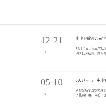
12
-
21
中电金骏迎九三学
12月16日，九三学
调研低空经济，并召开
社省委会副主委吴金
一行参观考察了湖南
人机技术应用领域的
05
-
10
省无人机行业协会会
低空经济相关集体提
脐橙是新宁县农村经
空产业的相关建议。
了重要作用。当前正值
和企业代表就相关提
+应急、低空制造业
长刘桂钧表示，低空