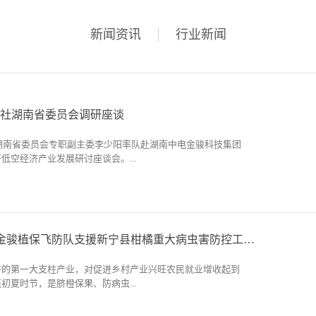
新闻资讯
行业新闻
社湖南省委员会调研座谈
社湖南省委员会专职副主委李少阳率队赴湖南中电金骏科技集团
低空经济产业发展研讨座谈会。...
明参加调研。座谈会由社省委会秘书长吴国寰主持。 调研组
中电金骏科技集团最新产品及智慧展厅，详细了解了企业在无
前沿成果与创新实践。座谈会上，中电金骏介绍了公司情况，
5天3万+亩！中电金骏植保飞防队支援新宁县柑橘重大病虫害防控工作！
长黄正中介绍了无人机协会情况，社省委会参政议政处介绍了
案，通号建设集团低空经济研究院副院长杨湘毅介绍长沙市低
济的第一大支柱产业，对促进乡村产业兴旺农民就业增收起到
刘桂钧、江未来、杨友志、于博智、杨清芳、马建等与会专家
初夏时节，是脐橙保果、防病虫...
案、建议与行业发展诉求发言。与会人员围绕低空+农业、低空
产业链、低空产业政策等方面进行了充分地交流。中电金骏董事
经济已成为当下经济发展的前沿热点，亦是企业实现跨越发展