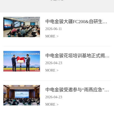
长、补能不便、作业范围受限、
5G+卫星双链路通讯功能，在全
信息传输低效等行业难题,为电力
域皆可进行精准巡检并识别风险
行业输电线路、配电线路、变电
点，实现应急巡检作业的实时传
站等场景提供高效巡检等服务。*
与智能判。*具体价格面议
中电金骏大疆FC200&自研生态新品体验会圆满举办
具体价格面议
2026
-
06
-
11
MORE >
中电金骏花垣培训基地正式揭牌 首期农业无人机培训班同步启动
2026
-
04
-
23
MORE >
中电金骏受邀参与“雨燕应急”2026年度会议 协同打造空中应急力量
2026
-
04
-
23
MORE >