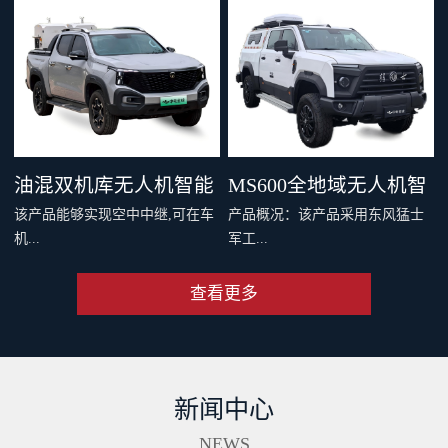
，四机协同最大载重 600 千克。
千克旗舰级载重，支持两种负载
支持双电和四电两种模式，还可
系统，搭配丰富生态应用，重新
灵活选择旗舰空吊和 DL200 吊运
定义专业运载、突破更多场景界
系统。支持40公里O4图传，远距
限。智能安全系统与防护性能，
离传输清晰流畅。新一代智能安
从容应对复杂场最全大候运输。
全系统配备11个传感器，从容应
从此跨山越海，满载无限可能。
油混双机库无人机智能
MS600全地域无人机智
对复杂环境。双PSDK接口，支持
该产品能够实现空中中继,可在车
产品概况：该产品采用东风猛士
更多负载拓展。Delivery App、大
巡检车（面议）
能巡检作业车（面议）
机...
军工...
疆司运、全新大疆运服App，多
端协同，运筹帷幄。
查看更多
端和远程端的无人机协同规划与
级底盘，涉水和越野性能强大，
操控、超远距离视频传输、无人
适合应急复杂地形及应急作业。
机自动补能、无人机户外快速部
集成车载无人机巡检软硬件系
署、无人值守作业等功能,同时搭
统，可实现无人机快速数据采
新闻中心
配出色的全地形通过能力,一举破
集、处理、分析及成果传输一体
解了无人机巡检场景中部署耗时
化作业。具备北斗高精度定位、
NEWS