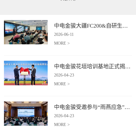
长、补能不便、作业范围受限、
5G+卫星双链路通讯功能，在全
信息传输低效等行业难题,为电力
域皆可进行精准巡检并识别风险
行业输电线路、配电线路、变电
点，实现应急巡检作业的实时传
站等场景提供高效巡检等服务。*
与智能判。*具体价格面议
中电金骏大疆FC200&自研生态新品体验会圆满举办
具体价格面议
2026
-
06
-
11
MORE >
中电金骏花垣培训基地正式揭牌 首期农业无人机培训班同步启动
2026
-
04
-
23
MORE >
中电金骏受邀参与“雨燕应急”2026年度会议 协同打造空中应急力量
2026
-
04
-
23
MORE >