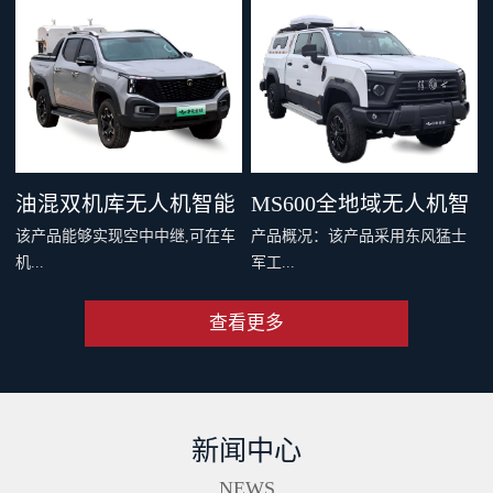
，四机协同最大载重 600 千克。
千克旗舰级载重，支持两种负载
支持双电和四电两种模式，还可
系统，搭配丰富生态应用，重新
灵活选择旗舰空吊和 DL200 吊运
定义专业运载、突破更多场景界
系统。支持40公里O4图传，远距
限。智能安全系统与防护性能，
离传输清晰流畅。新一代智能安
从容应对复杂场最全大候运输。
全系统配备11个传感器，从容应
从此跨山越海，满载无限可能。
油混双机库无人机智能
MS600全地域无人机智
对复杂环境。双PSDK接口，支持
该产品能够实现空中中继,可在车
产品概况：该产品采用东风猛士
更多负载拓展。Delivery App、大
巡检车（面议）
能巡检作业车（面议）
机...
军工...
疆司运、全新大疆运服App，多
端协同，运筹帷幄。
查看更多
端和远程端的无人机协同规划与
级底盘，涉水和越野性能强大，
操控、超远距离视频传输、无人
适合应急复杂地形及应急作业。
机自动补能、无人机户外快速部
集成车载无人机巡检软硬件系
署、无人值守作业等功能,同时搭
统，可实现无人机快速数据采
新闻中心
配出色的全地形通过能力,一举破
集、处理、分析及成果传输一体
解了无人机巡检场景中部署耗时
化作业。具备北斗高精度定位、
NEWS