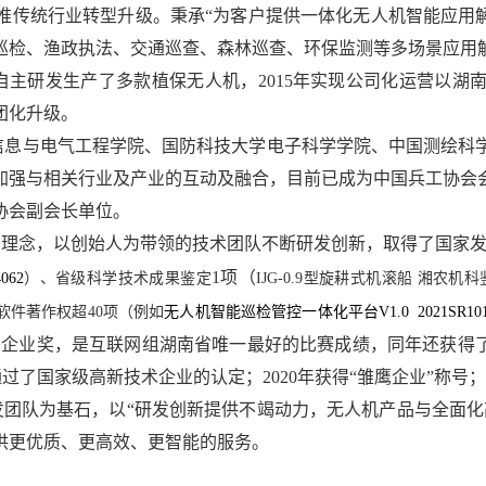
传统行业转型升级。秉承“为客户提供一体化无人机智能应用解
巡检、渔政执法、交通巡查、森林巡查、环保监测等多场景应用
，自主研发生产了多款植保无人机，2015年实现公司化运营以
团化升级。
信息与电气工程学院、国防科技大学电子科学学院、中国测绘科
加强与相关行业及产业的互动及融合，目前已成为中国兵工协会
协会副会长单位。
的理念，以创始人为带领的技术团队不断研发创新，取得了国家
1项（
4062
）、省级科学技术成果鉴定
IJG-0.9型旋耕式机滚船 湘农机科
软件著作权超40项（
例如
无人机智能巡检管控一体化平台V1.0 2021SR101
秀企业奖，是互联网组湖南省唯一最好的比赛成绩，同年还获得了
通过了国家级高新技术企业的认定；2020年获得“雏鹰企业”称号；
发团队为基石，以“研发创新提供不竭动力，无人机产品与全面
供更优质、更高效、更智能的服务。