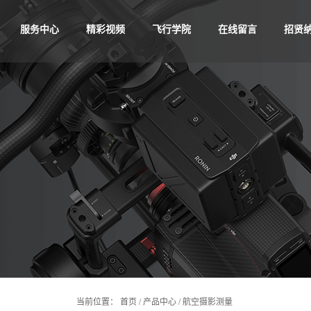
服务中心
精彩视频
飞行学院
在线留言
招贤
当前位置：
首页
/
产品中心
/
航空摄影测量