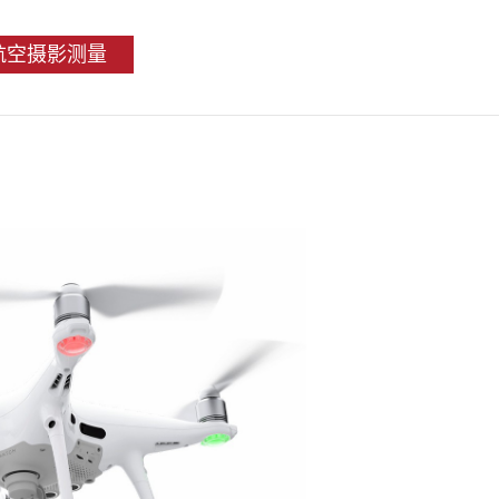
航空摄影测量