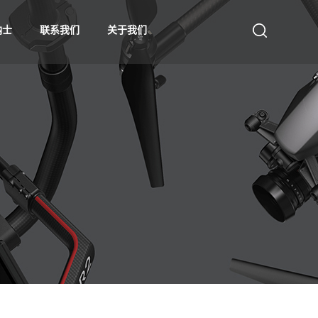
纳士
联系我们
关于我们