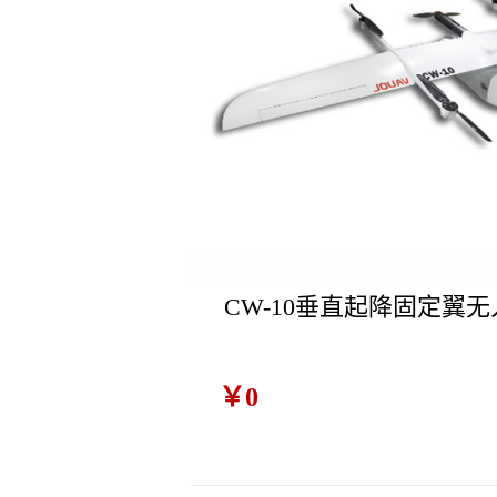
CW-10垂直起降固定翼
￥0