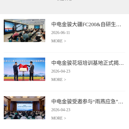
长、补能不便、作业范围受限、
5G+卫星双链路通讯功能，在全
信息传输低效等行业难题,为电力
域皆可进行精准巡检并识别风险
行业输电线路、配电线路、变电
点，实现应急巡检作业的实时传
站等场景提供高效巡检等服务。*
与智能判。*具体价格面议
中电金骏大疆FC200&自研生态新品体验会圆满举办
具体价格面议
2026
-
06
-
11
MORE >
中电金骏花垣培训基地正式揭牌 首期农业无人机培训班同步启动
2026
-
04
-
23
MORE >
中电金骏受邀参与“雨燕应急”2026年度会议 协同打造空中应急力量
2026
-
04
-
23
MORE >