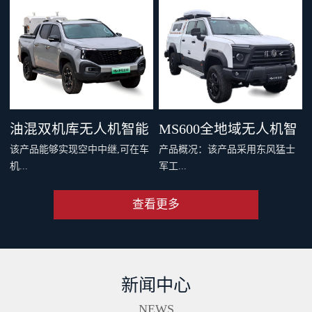
，四机协同最大载重 600 千克。
千克旗舰级载重，支持两种负载
支持双电和四电两种模式，还可
系统，搭配丰富生态应用，重新
灵活选择旗舰空吊和 DL200 吊运
定义专业运载、突破更多场景界
系统。支持40公里O4图传，远距
限。智能安全系统与防护性能，
离传输清晰流畅。新一代智能安
从容应对复杂场最全大候运输。
全系统配备11个传感器，从容应
从此跨山越海，满载无限可能。
油混双机库无人机智能
MS600全地域无人机智
对复杂环境。双PSDK接口，支持
该产品能够实现空中中继,可在车
产品概况：该产品采用东风猛士
更多负载拓展。Delivery App、大
巡检车（面议）
能巡检作业车（面议）
机...
军工...
疆司运、全新大疆运服App，多
端协同，运筹帷幄。
查看更多
端和远程端的无人机协同规划与
级底盘，涉水和越野性能强大，
操控、超远距离视频传输、无人
适合应急复杂地形及应急作业。
机自动补能、无人机户外快速部
集成车载无人机巡检软硬件系
署、无人值守作业等功能,同时搭
统，可实现无人机快速数据采
新闻中心
配出色的全地形通过能力,一举破
集、处理、分析及成果传输一体
解了无人机巡检场景中部署耗时
化作业。具备北斗高精度定位、
NEWS