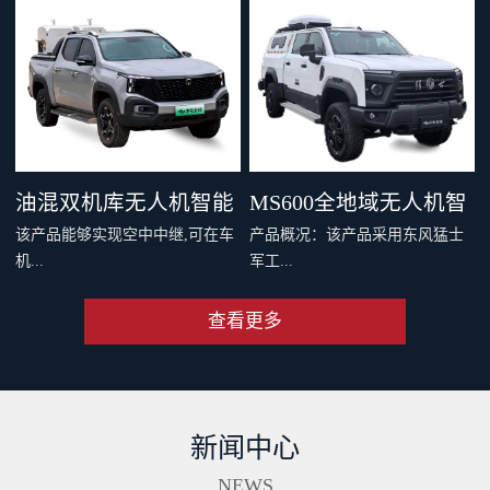
，四机协同最大载重 600 千克。
千克旗舰级载重，支持两种负载
支持双电和四电两种模式，还可
系统，搭配丰富生态应用，重新
灵活选择旗舰空吊和 DL200 吊运
定义专业运载、突破更多场景界
系统。支持40公里O4图传，远距
限。智能安全系统与防护性能，
离传输清晰流畅。新一代智能安
从容应对复杂场最全大候运输。
全系统配备11个传感器，从容应
从此跨山越海，满载无限可能。
油混双机库无人机智能
MS600全地域无人机智
对复杂环境。双PSDK接口，支持
该产品能够实现空中中继,可在车
产品概况：该产品采用东风猛士
更多负载拓展。Delivery App、大
巡检车（面议）
能巡检作业车（面议）
机...
军工...
疆司运、全新大疆运服App，多
端协同，运筹帷幄。
查看更多
端和远程端的无人机协同规划与
级底盘，涉水和越野性能强大，
操控、超远距离视频传输、无人
适合应急复杂地形及应急作业。
机自动补能、无人机户外快速部
集成车载无人机巡检软硬件系
署、无人值守作业等功能,同时搭
统，可实现无人机快速数据采
新闻中心
配出色的全地形通过能力,一举破
集、处理、分析及成果传输一体
解了无人机巡检场景中部署耗时
化作业。具备北斗高精度定位、
NEWS