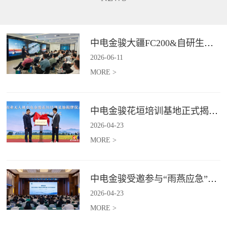
长、补能不便、作业范围受限、
5G+卫星双链路通讯功能，在全
信息传输低效等行业难题,为电力
域皆可进行精准巡检并识别风险
行业输电线路、配电线路、变电
点，实现应急巡检作业的实时传
站等场景提供高效巡检等服务。*
与智能判。*具体价格面议
中电金骏大疆FC200&自研生态新品体验会圆满举办
具体价格面议
2026
-
06
-
11
MORE >
中电金骏花垣培训基地正式揭牌 首期农业无人机培训班同步启动
2026
-
04
-
23
MORE >
中电金骏受邀参与“雨燕应急”2026年度会议 协同打造空中应急力量
2026
-
04
-
23
MORE >