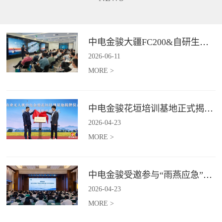
长、补能不便、作业范围受限、
5G+卫星双链路通讯功能，在全
信息传输低效等行业难题,为电力
域皆可进行精准巡检并识别风险
行业输电线路、配电线路、变电
点，实现应急巡检作业的实时传
站等场景提供高效巡检等服务。*
与智能判。*具体价格面议
中电金骏大疆FC200&自研生态新品体验会圆满举办
具体价格面议
2026
-
06
-
11
MORE >
中电金骏花垣培训基地正式揭牌 首期农业无人机培训班同步启动
2026
-
04
-
23
MORE >
中电金骏受邀参与“雨燕应急”2026年度会议 协同打造空中应急力量
2026
-
04
-
23
MORE >