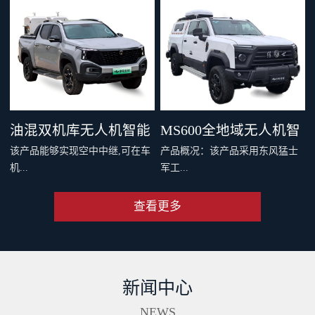
，四机协同最大载重 600 千克。
千克旗舰级载重，支持两种负载
支持双电和四电两种模式，还可
系统，搭配丰富生态应用，重新
灵活选择旗舰空吊和 DL200 吊运
定义专业运载、突破更多场景界
系统。支持40公里O4图传，远距
限。智能安全系统与防护性能，
离传输清晰流畅。新一代智能安
从容应对复杂场最全大候运输。
全系统配备11个传感器，从容应
从此跨山越海，满载无限可能。
油混双机库无人机智能
MS600全地域无人机智
对复杂环境。双PSDK接口，支持
该产品能够实现空中中继,可在车
产品概况：该产品采用东风猛士
更多负载拓展。Delivery App、大
巡检车（面议）
能巡检作业车（面议）
机...
军工...
疆司运、全新大疆运服App，多
端协同，运筹帷幄。
查看更多
端和远程端的无人机协同规划与
级底盘，涉水和越野性能强大，
操控、超远距离视频传输、无人
适合应急复杂地形及应急作业。
机自动补能、无人机户外快速部
集成车载无人机巡检软硬件系
署、无人值守作业等功能,同时搭
统，可实现无人机快速数据采
新闻中心
配出色的全地形通过能力,一举破
集、处理、分析及成果传输一体
解了无人机巡检场景中部署耗时
化作业。具备北斗高精度定位、
NEWS