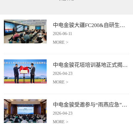
长、补能不便、作业范围受限、
5G+卫星双链路通讯功能，在全
信息传输低效等行业难题,为电力
域皆可进行精准巡检并识别风险
行业输电线路、配电线路、变电
点，实现应急巡检作业的实时传
站等场景提供高效巡检等服务。*
与智能判。*具体价格面议
中电金骏大疆FC200&自研生态新品体验会圆满举办
具体价格面议
2026
-
06
-
11
MORE >
中电金骏花垣培训基地正式揭牌 首期农业无人机培训班同步启动
2026
-
04
-
23
MORE >
中电金骏受邀参与“雨燕应急”2026年度会议 协同打造空中应急力量
2026
-
04
-
23
MORE >