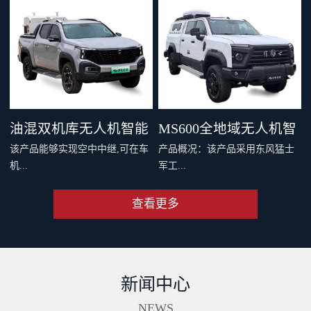
，四机协同最大载重 600 千克。
千克旗舰级载重，支持两种负载
支持双电和四电两种模式，还可
系统，搭配丰富生态应用，重新
灵活选择旗舰空吊和 DL200 吊运
定义专业运载、突破更多场景界
系统。支持40公里O4图传，远距
限。智能安全系统与防护性能，
离传输清晰流畅。新一代智能安
从容应对复杂场最全大候运输。
全系统配备11个传感器，从容应
从此跨山越海，满载无限可能。
油混双机库无人机智能
MS600全地域无人机智
对复杂环境。双PSDK接口，支持
该产品能够实现空中中继,可在车
产品概况：该产品采用东风猛士
更多负载拓展。Delivery App、大
巡检车（面议）
能巡检作业车（面议）
机...
军工...
疆司运、全新大疆运服App，多
端协同，运筹帷幄。
查看更多
端和远程端的无人机协同规划与
级底盘，涉水和越野性能强大，
操控、超远距离视频传输、无人
适合应急复杂地形及应急作业。
机自动补能、无人机户外快速部
集成车载无人机巡检软硬件系
署、无人值守作业等功能,同时搭
统，可实现无人机快速数据采
新闻中心
配出色的全地形通过能力,一举破
集、处理、分析及成果传输一体
解了无人机巡检场景中部署耗时
化作业。具备北斗高精度定位、
NEWS