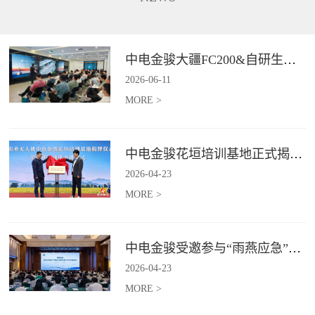
长、补能不便、作业范围受限、
5G+卫星双链路通讯功能，在全
信息传输低效等行业难题,为电力
域皆可进行精准巡检并识别风险
行业输电线路、配电线路、变电
点，实现应急巡检作业的实时传
站等场景提供高效巡检等服务。*
与智能判。*具体价格面议
中电金骏大疆FC200&自研生态新品体验会圆满举办
具体价格面议
2026
-
06
-
11
MORE >
中电金骏花垣培训基地正式揭牌 首期农业无人机培训班同步启动
2026
-
04
-
23
MORE >
中电金骏受邀参与“雨燕应急”2026年度会议 协同打造空中应急力量
2026
-
04
-
23
MORE >