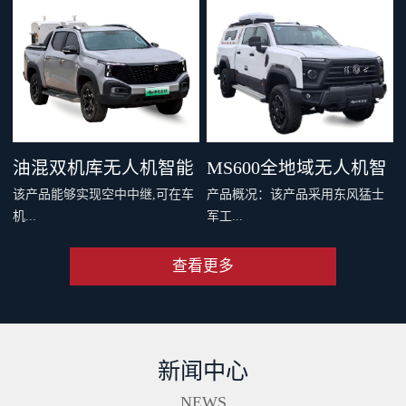
，四机协同最大载重 600 千克。
千克旗舰级载重，支持两种负载
支持双电和四电两种模式，还可
系统，搭配丰富生态应用，重新
灵活选择旗舰空吊和 DL200 吊运
定义专业运载、突破更多场景界
系统。支持40公里O4图传，远距
限。智能安全系统与防护性能，
离传输清晰流畅。新一代智能安
从容应对复杂场最全大候运输。
全系统配备11个传感器，从容应
从此跨山越海，满载无限可能。
油混双机库无人机智能
MS600全地域无人机智
对复杂环境。双PSDK接口，支持
该产品能够实现空中中继,可在车
产品概况：该产品采用东风猛士
更多负载拓展。Delivery App、大
巡检车（面议）
能巡检作业车（面议）
机...
军工...
疆司运、全新大疆运服App，多
端协同，运筹帷幄。
查看更多
端和远程端的无人机协同规划与
级底盘，涉水和越野性能强大，
操控、超远距离视频传输、无人
适合应急复杂地形及应急作业。
机自动补能、无人机户外快速部
集成车载无人机巡检软硬件系
署、无人值守作业等功能,同时搭
统，可实现无人机快速数据采
新闻中心
配出色的全地形通过能力,一举破
集、处理、分析及成果传输一体
解了无人机巡检场景中部署耗时
化作业。具备北斗高精度定位、
NEWS