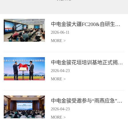
长、补能不便、作业范围受限、
5G+卫星双链路通讯功能，在全
信息传输低效等行业难题,为电力
域皆可进行精准巡检并识别风险
行业输电线路、配电线路、变电
点，实现应急巡检作业的实时传
站等场景提供高效巡检等服务。*
与智能判。*具体价格面议
中电金骏大疆FC200&自研生态新品体验会圆满举办
具体价格面议
2026
-
06
-
11
MORE >
中电金骏花垣培训基地正式揭牌 首期农业无人机培训班同步启动
2026
-
04
-
23
MORE >
中电金骏受邀参与“雨燕应急”2026年度会议 协同打造空中应急力量
2026
-
04
-
23
MORE >