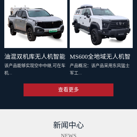
，四机协同最大载重 600 千克。
千克旗舰级载重，支持两种负载
支持双电和四电两种模式，还可
系统，搭配丰富生态应用，重新
灵活选择旗舰空吊和 DL200 吊运
定义专业运载、突破更多场景界
系统。支持40公里O4图传，远距
限。智能安全系统与防护性能，
离传输清晰流畅。新一代智能安
从容应对复杂场最全大候运输。
全系统配备11个传感器，从容应
从此跨山越海，满载无限可能。
油混双机库无人机智能
MS600全地域无人机智
对复杂环境。双PSDK接口，支持
该产品能够实现空中中继,可在车
产品概况：该产品采用东风猛士
更多负载拓展。Delivery App、大
巡检车（面议）
能巡检作业车（面议）
机...
军工...
疆司运、全新大疆运服App，多
端协同，运筹帷幄。
查看更多
端和远程端的无人机协同规划与
级底盘，涉水和越野性能强大，
操控、超远距离视频传输、无人
适合应急复杂地形及应急作业。
机自动补能、无人机户外快速部
集成车载无人机巡检软硬件系
署、无人值守作业等功能,同时搭
统，可实现无人机快速数据采
新闻中心
配出色的全地形通过能力,一举破
集、处理、分析及成果传输一体
解了无人机巡检场景中部署耗时
化作业。具备北斗高精度定位、
NEWS