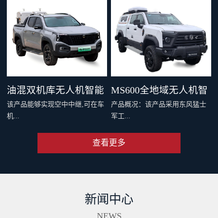
，四机协同最大载重 600 千克。
千克旗舰级载重，支持两种负载
支持双电和四电两种模式，还可
系统，搭配丰富生态应用，重新
灵活选择旗舰空吊和 DL200 吊运
定义专业运载、突破更多场景界
系统。支持40公里O4图传，远距
限。智能安全系统与防护性能，
离传输清晰流畅。新一代智能安
从容应对复杂场最全大候运输。
全系统配备11个传感器，从容应
从此跨山越海，满载无限可能。
油混双机库无人机智能
MS600全地域无人机智
对复杂环境。双PSDK接口，支持
该产品能够实现空中中继,可在车
产品概况：该产品采用东风猛士
更多负载拓展。Delivery App、大
巡检车（面议）
能巡检作业车（面议）
机...
军工...
疆司运、全新大疆运服App，多
端协同，运筹帷幄。
查看更多
端和远程端的无人机协同规划与
级底盘，涉水和越野性能强大，
操控、超远距离视频传输、无人
适合应急复杂地形及应急作业。
机自动补能、无人机户外快速部
集成车载无人机巡检软硬件系
署、无人值守作业等功能,同时搭
统，可实现无人机快速数据采
新闻中心
配出色的全地形通过能力,一举破
集、处理、分析及成果传输一体
解了无人机巡检场景中部署耗时
化作业。具备北斗高精度定位、
NEWS