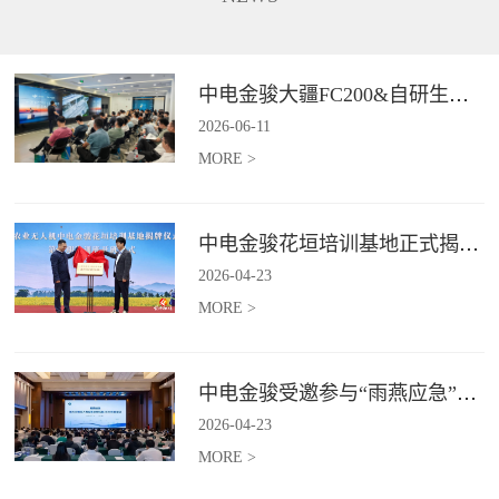
长、补能不便、作业范围受限、
5G+卫星双链路通讯功能，在全
信息传输低效等行业难题,为电力
域皆可进行精准巡检并识别风险
行业输电线路、配电线路、变电
点，实现应急巡检作业的实时传
站等场景提供高效巡检等服务。*
与智能判。*具体价格面议
中电金骏大疆FC200&自研生态新品体验会圆满举办
具体价格面议
2026
-
06
-
11
MORE >
中电金骏花垣培训基地正式揭牌 首期农业无人机培训班同步启动
2026
-
04
-
23
MORE >
中电金骏受邀参与“雨燕应急”2026年度会议 协同打造空中应急力量
2026
-
04
-
23
MORE >