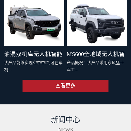
，四机协同最大载重 600 千克。
千克旗舰级载重，支持两种负载
支持双电和四电两种模式，还可
系统，搭配丰富生态应用，重新
灵活选择旗舰空吊和 DL200 吊运
定义专业运载、突破更多场景界
系统。支持40公里O4图传，远距
限。智能安全系统与防护性能，
离传输清晰流畅。新一代智能安
从容应对复杂场最全大候运输。
全系统配备11个传感器，从容应
从此跨山越海，满载无限可能。
油混双机库无人机智能
MS600全地域无人机智
对复杂环境。双PSDK接口，支持
该产品能够实现空中中继,可在车
产品概况：该产品采用东风猛士
更多负载拓展。Delivery App、大
巡检车（面议）
能巡检作业车（面议）
机...
军工...
疆司运、全新大疆运服App，多
端协同，运筹帷幄。
查看更多
端和远程端的无人机协同规划与
级底盘，涉水和越野性能强大，
操控、超远距离视频传输、无人
适合应急复杂地形及应急作业。
机自动补能、无人机户外快速部
集成车载无人机巡检软硬件系
署、无人值守作业等功能,同时搭
统，可实现无人机快速数据采
新闻中心
配出色的全地形通过能力,一举破
集、处理、分析及成果传输一体
解了无人机巡检场景中部署耗时
化作业。具备北斗高精度定位、
NEWS