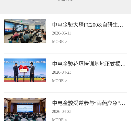
长、补能不便、作业范围受限、
5G+卫星双链路通讯功能，在全
信息传输低效等行业难题,为电力
域皆可进行精准巡检并识别风险
行业输电线路、配电线路、变电
点，实现应急巡检作业的实时传
站等场景提供高效巡检等服务。*
与智能判。*具体价格面议
中电金骏大疆FC200&自研生态新品体验会圆满举办
具体价格面议
2026
-
06
-
11
MORE >
中电金骏花垣培训基地正式揭牌 首期农业无人机培训班同步启动
2026
-
04
-
23
MORE >
中电金骏受邀参与“雨燕应急”2026年度会议 协同打造空中应急力量
2026
-
04
-
23
MORE >