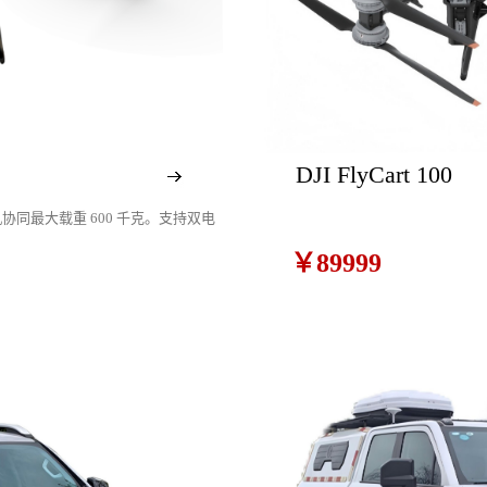
DJI FlyCart 100
四机协同最大载重 600 千克。支持双电
￥89999
0 吊运系统。支持40公里O4图传，
11个传感器，从容应对复杂环境。
App、大疆司运、全新大疆运服App，多