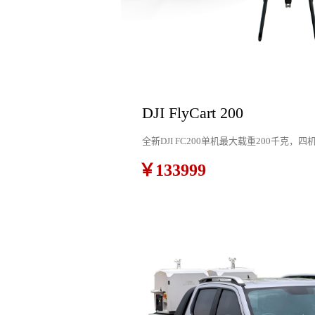
DJI FlyCart 200
全新DJI FC200单机最大载重200千克，
￥133999
和四电两种模式，还可灵活选择旗舰空吊和 DL20
远距离传输清晰流畅。新一代智能安全系统配备
双PSDK接口，支持更多负载拓展。Delivery 
端协同，运筹帷幄。