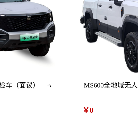
检车（面议）
MS600全地域
￥0