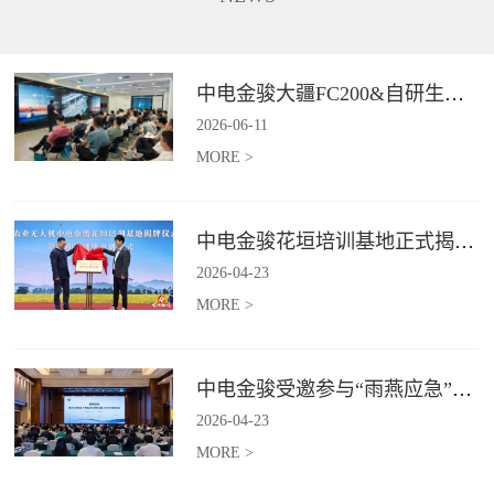
长、补能不便、作业范围受限、
5G+卫星双链路通讯功能，在全
信息传输低效等行业难题,为电力
域皆可进行精准巡检并识别风险
行业输电线路、配电线路、变电
点，实现应急巡检作业的实时传
站等场景提供高效巡检等服务。*
与智能判。*具体价格面议
中电金骏大疆FC200&自研生态新品体验会圆满举办
具体价格面议
2026
-
06
-
11
MORE >
中电金骏花垣培训基地正式揭牌 首期农业无人机培训班同步启动
2026
-
04
-
23
MORE >
中电金骏受邀参与“雨燕应急”2026年度会议 协同打造空中应急力量
2026
-
04
-
23
MORE >