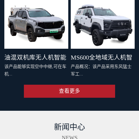
，四机协同最大载重 600 千克。
千克旗舰级载重，支持两种负载
支持双电和四电两种模式，还可
系统，搭配丰富生态应用，重新
灵活选择旗舰空吊和 DL200 吊运
定义专业运载、突破更多场景界
系统。支持40公里O4图传，远距
限。智能安全系统与防护性能，
离传输清晰流畅。新一代智能安
从容应对复杂场最全大候运输。
全系统配备11个传感器，从容应
从此跨山越海，满载无限可能。
油混双机库无人机智能
MS600全地域无人机智
对复杂环境。双PSDK接口，支持
该产品能够实现空中中继,可在车
产品概况：该产品采用东风猛士
更多负载拓展。Delivery App、大
巡检车（面议）
能巡检作业车（面议）
机...
军工...
疆司运、全新大疆运服App，多
端协同，运筹帷幄。
查看更多
端和远程端的无人机协同规划与
级底盘，涉水和越野性能强大，
操控、超远距离视频传输、无人
适合应急复杂地形及应急作业。
机自动补能、无人机户外快速部
集成车载无人机巡检软硬件系
署、无人值守作业等功能,同时搭
统，可实现无人机快速数据采
新闻中心
配出色的全地形通过能力,一举破
集、处理、分析及成果传输一体
解了无人机巡检场景中部署耗时
化作业。具备北斗高精度定位、
NEWS