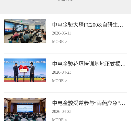
长、补能不便、作业范围受限、
5G+卫星双链路通讯功能，在全
信息传输低效等行业难题,为电力
域皆可进行精准巡检并识别风险
行业输电线路、配电线路、变电
点，实现应急巡检作业的实时传
站等场景提供高效巡检等服务。*
与智能判。*具体价格面议
中电金骏大疆FC200&自研生态新品体验会圆满举办
具体价格面议
2026
-
06
-
11
MORE >
中电金骏花垣培训基地正式揭牌 首期农业无人机培训班同步启动
2026
-
04
-
23
MORE >
中电金骏受邀参与“雨燕应急”2026年度会议 协同打造空中应急力量
2026
-
04
-
23
MORE >