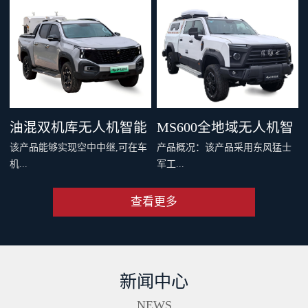
，四机协同最大载重 600 千克。
千克旗舰级载重，支持两种负载
支持双电和四电两种模式，还可
系统，搭配丰富生态应用，重新
灵活选择旗舰空吊和 DL200 吊运
定义专业运载、突破更多场景界
系统。支持40公里O4图传，远距
限。智能安全系统与防护性能，
离传输清晰流畅。新一代智能安
从容应对复杂场最全大候运输。
全系统配备11个传感器，从容应
从此跨山越海，满载无限可能。
油混双机库无人机智能
MS600全地域无人机智
对复杂环境。双PSDK接口，支持
该产品能够实现空中中继,可在车
产品概况：该产品采用东风猛士
更多负载拓展。Delivery App、大
巡检车（面议）
能巡检作业车（面议）
机...
军工...
疆司运、全新大疆运服App，多
端协同，运筹帷幄。
查看更多
端和远程端的无人机协同规划与
级底盘，涉水和越野性能强大，
操控、超远距离视频传输、无人
适合应急复杂地形及应急作业。
机自动补能、无人机户外快速部
集成车载无人机巡检软硬件系
署、无人值守作业等功能,同时搭
统，可实现无人机快速数据采
新闻中心
配出色的全地形通过能力,一举破
集、处理、分析及成果传输一体
解了无人机巡检场景中部署耗时
化作业。具备北斗高精度定位、
NEWS