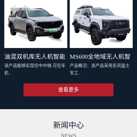
，四机协同最大载重 600 千克。
千克旗舰级载重，支持两种负载
支持双电和四电两种模式，还可
系统，搭配丰富生态应用，重新
灵活选择旗舰空吊和 DL200 吊运
定义专业运载、突破更多场景界
系统。支持40公里O4图传，远距
限。智能安全系统与防护性能，
离传输清晰流畅。新一代智能安
从容应对复杂场最全大候运输。
全系统配备11个传感器，从容应
从此跨山越海，满载无限可能。
油混双机库无人机智能
MS600全地域无人机智
对复杂环境。双PSDK接口，支持
该产品能够实现空中中继,可在车
产品概况：该产品采用东风猛士
更多负载拓展。Delivery App、大
巡检车（面议）
能巡检作业车（面议）
机...
军工...
疆司运、全新大疆运服App，多
端协同，运筹帷幄。
查看更多
端和远程端的无人机协同规划与
级底盘，涉水和越野性能强大，
操控、超远距离视频传输、无人
适合应急复杂地形及应急作业。
机自动补能、无人机户外快速部
集成车载无人机巡检软硬件系
署、无人值守作业等功能,同时搭
统，可实现无人机快速数据采
新闻中心
配出色的全地形通过能力,一举破
集、处理、分析及成果传输一体
解了无人机巡检场景中部署耗时
化作业。具备北斗高精度定位、
NEWS