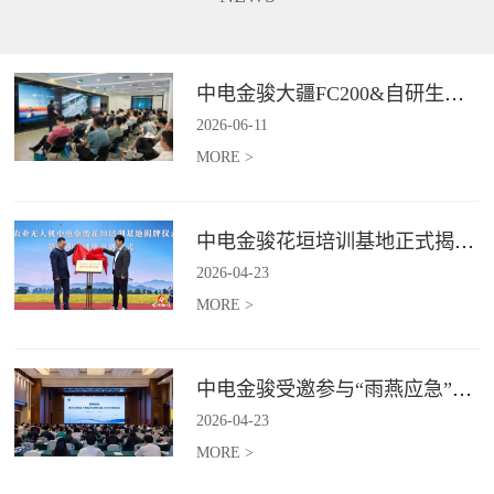
长、补能不便、作业范围受限、
5G+卫星双链路通讯功能，在全
信息传输低效等行业难题,为电力
域皆可进行精准巡检并识别风险
行业输电线路、配电线路、变电
点，实现应急巡检作业的实时传
站等场景提供高效巡检等服务。*
与智能判。*具体价格面议
中电金骏大疆FC200&自研生态新品体验会圆满举办
具体价格面议
2026
-
06
-
11
MORE >
中电金骏花垣培训基地正式揭牌 首期农业无人机培训班同步启动
2026
-
04
-
23
MORE >
中电金骏受邀参与“雨燕应急”2026年度会议 协同打造空中应急力量
2026
-
04
-
23
MORE >