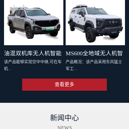
，四机协同最大载重 600 千克。
千克旗舰级载重，支持两种负载
支持双电和四电两种模式，还可
系统，搭配丰富生态应用，重新
灵活选择旗舰空吊和 DL200 吊运
定义专业运载、突破更多场景界
系统。支持40公里O4图传，远距
限。智能安全系统与防护性能，
离传输清晰流畅。新一代智能安
从容应对复杂场最全大候运输。
全系统配备11个传感器，从容应
从此跨山越海，满载无限可能。
油混双机库无人机智能
MS600全地域无人机智
对复杂环境。双PSDK接口，支持
该产品能够实现空中中继,可在车
产品概况：该产品采用东风猛士
更多负载拓展。Delivery App、大
巡检车（面议）
能巡检作业车（面议）
机...
军工...
疆司运、全新大疆运服App，多
端协同，运筹帷幄。
查看更多
端和远程端的无人机协同规划与
级底盘，涉水和越野性能强大，
操控、超远距离视频传输、无人
适合应急复杂地形及应急作业。
机自动补能、无人机户外快速部
集成车载无人机巡检软硬件系
署、无人值守作业等功能,同时搭
统，可实现无人机快速数据采
新闻中心
配出色的全地形通过能力,一举破
集、处理、分析及成果传输一体
解了无人机巡检场景中部署耗时
化作业。具备北斗高精度定位、
NEWS