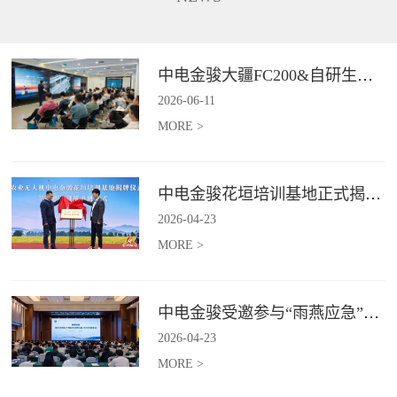
长、补能不便、作业范围受限、
5G+卫星双链路通讯功能，在全
信息传输低效等行业难题,为电力
域皆可进行精准巡检并识别风险
行业输电线路、配电线路、变电
点，实现应急巡检作业的实时传
站等场景提供高效巡检等服务。*
与智能判。*具体价格面议
中电金骏大疆FC200&自研生态新品体验会圆满举办
具体价格面议
2026
-
06
-
11
MORE >
中电金骏花垣培训基地正式揭牌 首期农业无人机培训班同步启动
2026
-
04
-
23
MORE >
中电金骏受邀参与“雨燕应急”2026年度会议 协同打造空中应急力量
2026
-
04
-
23
MORE >